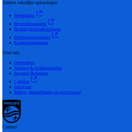
Andere zakelijke oplossingen
Verlichting
Hooroplossingen
Beeldschermoplossingen
Dicteeroplossingen
Kantoormonitoren
Over ons
Ontdekken
Nieuws & Achtergronden
Investor Relations
Carrière
Innovatie
Milieu, maatschappij en governance
Contact