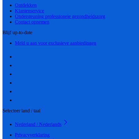
Ontdekken
Klantenservice
Ondersteuning professionele gezondheidszorg
Contact opnemen
Blijf up-to-date
Meld u aan voor exclusieve aanbiedingen
Selecteer land / taal
Nederland / Nederlands
Privacyverklaring