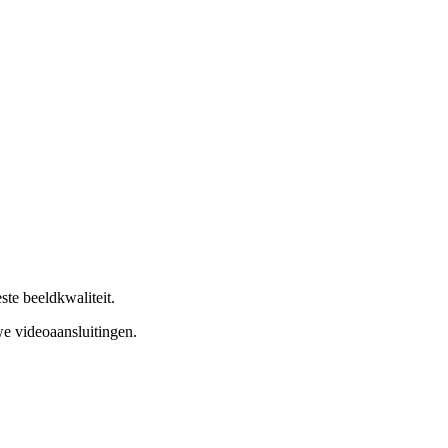
te beeldkwaliteit.
we videoaansluitingen.