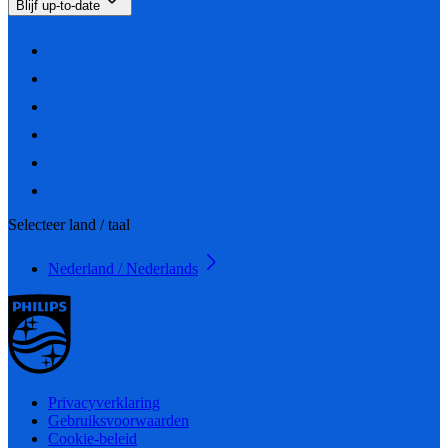
Blijf up-to-date
Selecteer land / taal
Nederland / Nederlands
Privacyverklaring
Gebruiksvoorwaarden
Cookie-beleid