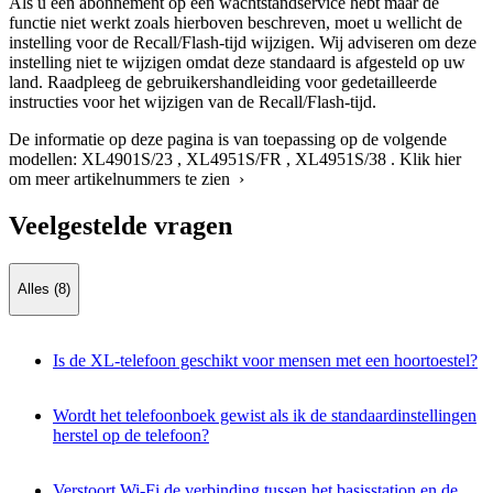
Als u een abonnement op een wachtstandservice hebt maar de
functie niet werkt zoals hierboven beschreven, moet u wellicht de
instelling voor de Recall/Flash-tijd wijzigen. Wij adviseren om deze
instelling niet te wijzigen omdat deze standaard is afgesteld op uw
land. Raadpleeg de gebruikershandleiding voor gedetailleerde
instructies voor het wijzigen van de Recall/Flash-tijd.
De informatie op deze pagina is van toepassing op de volgende
modellen:
XL4901S/23
,
XL4951S/FR
,
XL4951S/38
.
Klik hier
om meer artikelnummers te zien ›
Veelgestelde vragen
Alles (8)
Is de XL-telefoon geschikt voor mensen met een hoortoestel?
Wordt het telefoonboek gewist als ik de standaardinstellingen
herstel op de telefoon?
Verstoort Wi-Fi de verbinding tussen het basisstation en de