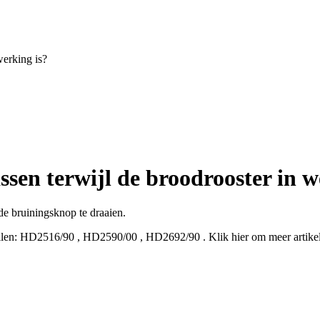
werking is?
sen terwijl de broodrooster in w
de bruiningsknop te draaien.
len:
HD2516/90
,
HD2590/00
,
HD2692/90
.
Klik hier om meer artik