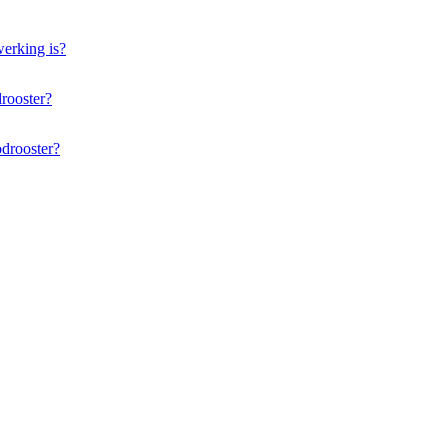
werking is?
rooster?
odrooster?