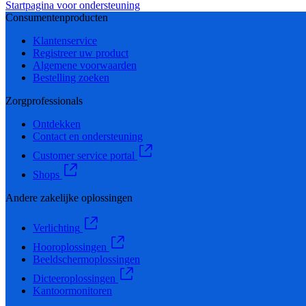
Startpagina voor ondersteuning
Consumentenproducten
Klantenservice
Registreer uw product
Algemene voorwaarden
Bestelling zoeken
Zorgprofessionals
Ontdekken
Contact en ondersteuning
Customer service portal
Shops
Andere zakelijke oplossingen
Verlichting
Hooroplossingen
Beeldschermoplossingen
Dicteeroplossingen
Kantoormonitoren