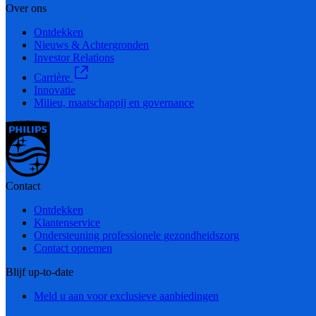
Over ons
Ontdekken
Nieuws & Achtergronden
Investor Relations
Carrière
Innovatie
Milieu, maatschappij en governance
Contact
Ontdekken
Klantenservice
Ondersteuning professionele gezondheidszorg
Contact opnemen
Blijf up-to-date
Meld u aan voor exclusieve aanbiedingen