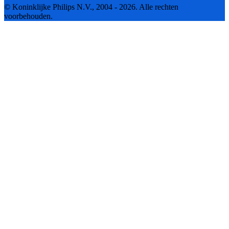
© Koninklijke Philips N.V., 2004 - 2026. Alle rechten
voorbehouden.