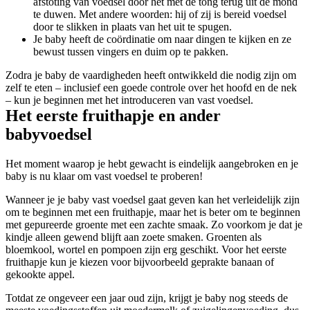
afstoting van voedsel door het met de tong terug uit de mond 
te duwen. Met andere woorden: hij of zij is bereid voedsel 
door te slikken in plaats van het uit te spugen.
Je baby heeft de coördinatie om naar dingen te kijken en ze 
bewust tussen vingers en duim op te pakken.
Zodra je baby de vaardigheden heeft ontwikkeld die nodig zijn om 
zelf te eten – inclusief een goede controle over het hoofd en de nek 
– kun je beginnen met het introduceren van vast voedsel.
Het eerste fruithapje en ander 
babyvoedsel
Het moment waarop je hebt gewacht is eindelijk aangebroken en je 
baby is nu klaar om vast voedsel te proberen!
Wanneer je je baby vast voedsel gaat geven kan het verleidelijk zijn 
om te beginnen met een fruithapje, maar het is beter om te beginnen 
met gepureerde groente met een zachte smaak. Zo voorkom je dat je 
kindje alleen gewend blijft aan zoete smaken. Groenten als 
bloemkool, wortel en pompoen zijn erg geschikt. Voor het eerste 
fruithapje kun je kiezen voor bijvoorbeeld geprakte banaan of 
gekookte appel.
Totdat ze ongeveer een jaar oud zijn, krijgt je baby nog steeds de 