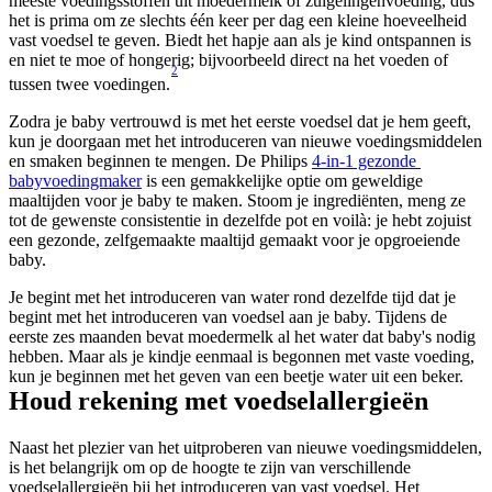
meeste voedingsstoffen uit moedermelk of zuigelingenvoeding, dus 
het is prima om ze slechts één keer per dag een kleine hoeveelheid 
vast voedsel te geven. Biedt het hapje aan als je kind ontspannen is 
en niet te moe of hongerig; bijvoorbeeld direct na het voeden of 
2
tussen twee voedingen.
Zodra je baby vertrouwd is met het eerste voedsel dat je hem geeft, 
kun je doorgaan met het introduceren van nieuwe voedingsmiddelen 
en smaken beginnen te mengen. De Philips 
4-in-1 gezonde 
babyvoedingmaker
 is een gemakkelijke optie om geweldige 
maaltijden voor je baby te maken. Stoom je ingrediënten, meng ze 
tot de gewenste consistentie in dezelfde pot en voilà: je hebt zojuist 
een gezonde, zelfgemaakte maaltijd gemaakt voor je opgroeiende 
baby.
Je begint met het introduceren van water rond dezelfde tijd dat je 
begint met het introduceren van voedsel aan je baby. Tijdens de 
eerste zes maanden bevat moedermelk al het water dat baby's nodig 
hebben. Maar als je kindje eenmaal is begonnen met vaste voeding, 
kun je beginnen met het geven van een beetje water uit een beker.
Houd rekening met voedselallergieën
Naast het plezier van het uitproberen van nieuwe voedingsmiddelen, 
is het belangrijk om op de hoogte te zijn van verschillende 
voedselallergieën bij het introduceren van vast voedsel. Het 