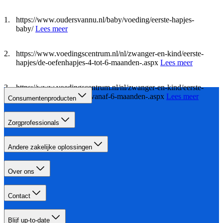
https://www.oudersvannu.nl/baby/voeding/eerste-hapjes-
baby/
Lees meer
https://www.voedingscentrum.nl/nl/zwanger-en-kind/eerste-
hapjes/de-oefenhapjes-4-tot-6-maanden-.aspx
Lees meer
https://www.voedingscentrum.nl/nl/zwanger-en-kind/eerste-
hapjes/de-eerste-hapjes-vanaf-6-maanden-.aspx
Lees meer
Consumentenproducten
Zorgprofessionals
Andere zakelijke oplossingen
Over ons
Contact
Blijf up-to-date