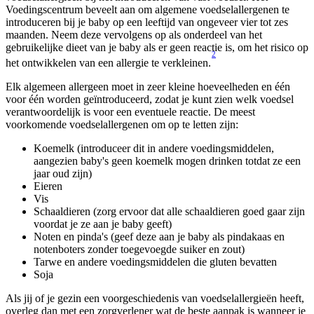
Voedingscentrum beveelt aan om algemene voedselallergenen te 
introduceren bij je baby op een leeftijd van ongeveer vier tot zes 
maanden. Neem deze vervolgens op als onderdeel van het 
gebruikelijke dieet van je baby als er geen reactie is, om het risico op 
2
het ontwikkelen van een allergie te verkleinen.
Elk algemeen allergeen moet in zeer kleine hoeveelheden en één 
voor één worden geïntroduceerd, zodat je kunt zien welk voedsel 
verantwoordelijk is voor een eventuele reactie. De meest 
voorkomende voedselallergenen om op te letten zijn:
Koemelk (introduceer dit in andere voedingsmiddelen, 
aangezien baby's geen koemelk mogen drinken totdat ze een 
jaar oud zijn)
Eieren
Vis
Schaaldieren (zorg ervoor dat alle schaaldieren goed gaar zijn 
voordat je ze aan je baby geeft)
Noten en pinda's (geef deze aan je baby als pindakaas en 
notenboters zonder toegevoegde suiker en zout)
Tarwe en andere voedingsmiddelen die gluten bevatten
Soja
Als jij of je gezin een voorgeschiedenis van voedselallergieën heeft, 
overleg dan met een zorgverlener wat de beste aanpak is wanneer je 