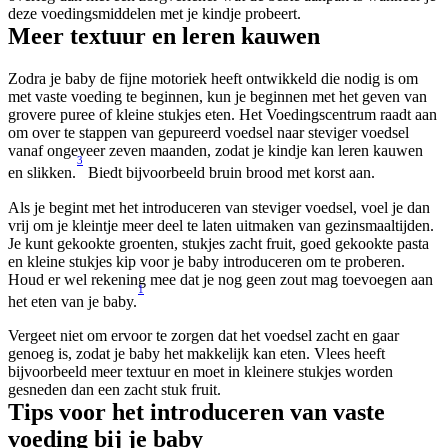
deze voedingsmiddelen met je kindje probeert.
Meer textuur en leren kauwen
Zodra je baby de fijne motoriek heeft ontwikkeld die nodig is om 
met vaste voeding te beginnen, kun je beginnen met het geven van 
grovere puree of kleine stukjes eten. Het Voedingscentrum raadt aan 
om over te stappen van gepureerd voedsel naar steviger voedsel 
vanaf ongeveer zeven maanden, zodat je kindje kan leren kauwen 
3
en slikken.
 Biedt bijvoorbeeld bruin brood met korst aan.
Als je begint met het introduceren van steviger voedsel, voel je dan 
vrij om je kleintje meer deel te laten uitmaken van gezinsmaaltijden. 
Je kunt gekookte groenten, stukjes zacht fruit, goed gekookte pasta 
en kleine stukjes kip voor je baby introduceren om te proberen. 
Houd er wel rekening mee dat je nog geen zout mag toevoegen aan 
1
het eten van je baby.
Vergeet niet om ervoor te zorgen dat het voedsel zacht en gaar 
genoeg is, zodat je baby het makkelijk kan eten. Vlees heeft 
bijvoorbeeld meer textuur en moet in kleinere stukjes worden 
gesneden dan een zacht stuk fruit.
Tips voor het introduceren van vaste 
voeding bij je baby