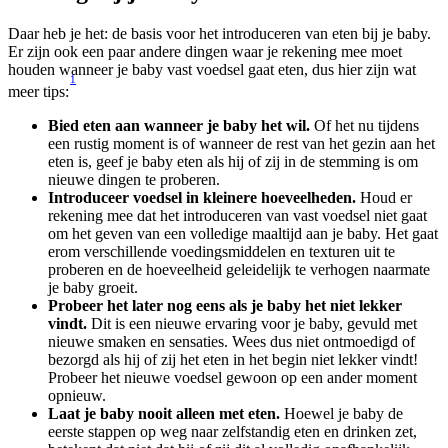
Daar heb je het: de basis voor het introduceren van eten bij je baby. 
Er zijn ook een paar andere dingen waar je rekening mee moet 
houden wanneer je baby vast voedsel gaat eten, dus hier zijn wat 
1
meer tips:
Bied eten aan wanneer je baby het wil.
 Of het nu tijdens 
een rustig moment is of wanneer de rest van het gezin aan het 
eten is, geef je baby eten als hij of zij in de stemming is om 
nieuwe dingen te proberen.
Introduceer voedsel in kleinere hoeveelheden.
 Houd er 
rekening mee dat het introduceren van vast voedsel niet gaat 
om het geven van een volledige maaltijd aan je baby. Het gaat 
erom verschillende voedingsmiddelen en texturen uit te 
proberen en de hoeveelheid geleidelijk te verhogen naarmate 
je baby groeit.
Probeer het later nog eens als je baby het niet lekker 
vindt.
 Dit is een nieuwe ervaring voor je baby, gevuld met 
nieuwe smaken en sensaties. Wees dus niet ontmoedigd of 
bezorgd als hij of zij het eten in het begin niet lekker vindt! 
Probeer het nieuwe voedsel gewoon op een ander moment 
opnieuw.
Laat je baby nooit alleen met eten. 
Hoewel je baby de 
eerste stappen op weg naar zelfstandig eten en drinken zet, 