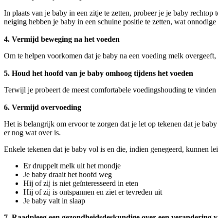
In plaats van je baby in een zitje te zetten, probeer je je baby recht
neiging hebben je baby in een schuine positie te zetten, wat onnodige 
4. Vermijd beweging na het voeden
Om te helpen voorkomen dat je baby na een voeding melk overgeeft, kun
5. Houd het hoofd van je baby omhoog tijdens het voeden
Terwijl je probeert de meest comfortabele voedingshouding te vinden die
6. Vermijd overvoeding
Het is belangrijk om ervoor te zorgen dat je let op tekenen dat je baby
er nog wat over is.
Enkele tekenen dat je baby vol is en die, indien genegeerd, kunnen le
Er druppelt melk uit het mondje
Je baby draait het hoofd weg
Hij of zij is niet geïnteresseerd in eten
Hij of zij is ontspannen en ziet er tevreden uit
Je baby valt in slaap
7. Raadpleeg een gezondheidsdeskundige over een verandering v