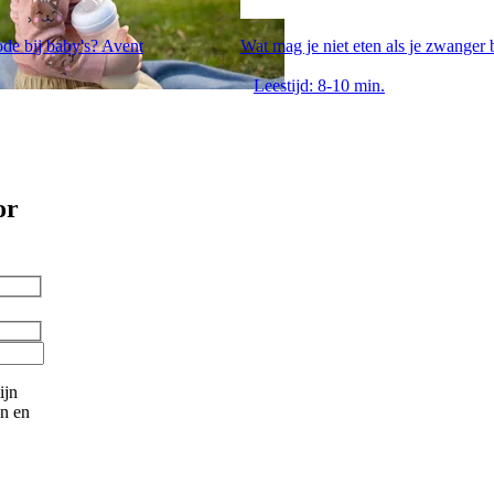
ode bij baby's? Avent
Wat mag je niet eten als je zwanger
Leestijd: 8-10 min.
or
ijn
en en