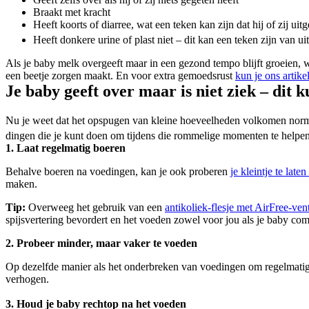
Braakt met kracht 
Heeft koorts of diarree, wat een teken kan zijn dat hij of zij uit
Heeft donkere urine of plast niet – dit kan een teken zijn van ui
Als je baby melk overgeeft maar in een gezond tempo blijft groeien, wee
een beetje zorgen maakt. En voor extra gemoedsrust 
kun je ons artike
Je baby geeft over maar is niet ziek – dit k
Nu je weet dat het opspugen van kleine hoeveelheden volkomen normaal i
dingen die je kunt doen om tijdens die rommelige momenten te helpen
1. Laat regelmatig boeren
Behalve boeren na voedingen, kan je ook proberen 
je kleintje te late
maken.
Tip:
 Overweeg het gebruik van een 
antikoliek-flesje met AirFree-vent
spijsvertering bevordert en het voeden zowel voor jou als je baby com
2. Probeer minder, maar vaker te voeden
Op dezelfde manier als het onderbreken van voedingen om regelmatig t
verhogen.
3. Houd je baby rechtop na het voeden