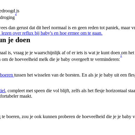
gedroogd is
2
tdroging
s dan gerust dat dit heel normaal is en geen reden tot paniek, maar vraag
l lezen over reflux bij baby's en hoe ermee om te gaan.
un je doen
s, vraag je je waarschijnlijk af of er iets is wat je kunt doen om het 
1
 om de hoeveelheid melk die je baby overgeeft te verminderen:
n boeren 
tussen het wisselen van de borsten. En als je je baby uit een fles
iel
, compleet met speen die vol blijft, zelfs als het flesje horizontaal st
fortabeler maakt.
e boeren, zou je ook kunnen proberen de hoeveelheid die je je baby vo