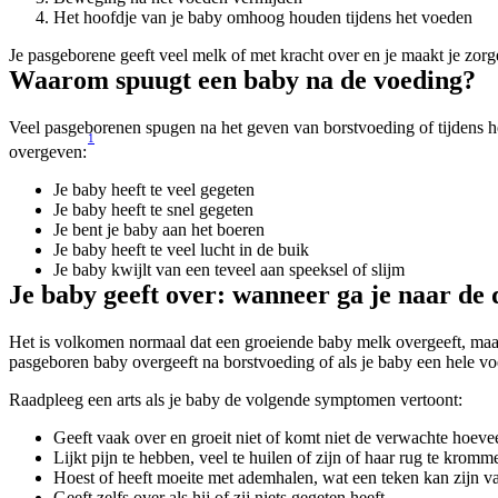
Het hoofdje van je baby omhoog houden tijdens het voeden
Je pasgeborene geeft veel melk of met kracht over en je maakt je zor
Waarom spuugt een baby na de voeding?
Veel pasgeborenen spugen na het geven van borstvoeding of tijdens he
1
overgeven:
Je baby heeft te veel gegeten
Je baby heeft te snel gegeten
Je bent je baby aan het boeren
Je baby heeft te veel lucht in de buik 
Je baby kwijlt van een teveel aan speeksel of slijm 
Je baby geeft over: wanneer ga je naar de
Het is volkomen normaal dat een groeiende baby melk overgeeft, maar er
pasgeboren baby overgeeft na borstvoeding of als je baby een hele voe
Raadpleeg een arts als je baby de volgende symptomen vertoont:
Geeft vaak over en groeit niet of komt niet de verwachte hoeve
Lijkt pijn te hebben, veel te huilen of zijn of haar rug te kromm
Hoest of heeft moeite met ademhalen, wat een teken kan zijn va
Geeft zelfs over als hij of zij niets gegeten heeft