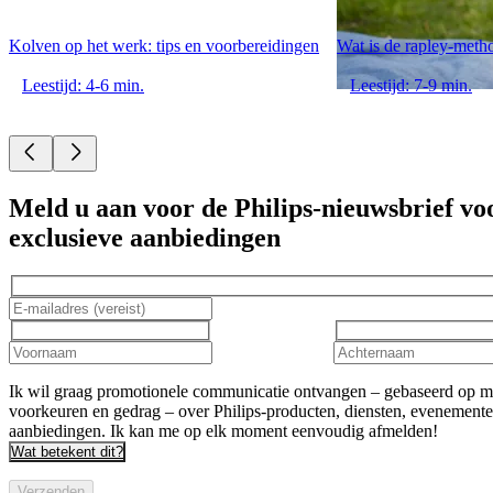
Kolven op het werk: tips en voorbereidingen
Wat is de rapley-meth
Leestijd: 4-6 min.
Leestijd: 7-9 min.
Meld u aan voor de Philips-nieuwsbrief vo
exclusieve aanbiedingen
Ik wil graag promotionele communicatie ontvangen – gebaseerd op m
voorkeuren en gedrag – over Philips-producten, diensten, evenement
aanbiedingen. Ik kan me op elk moment eenvoudig afmelden!
Wat betekent dit?
Verzenden