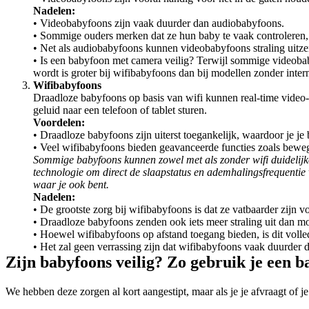
Nadelen:
• Videobabyfoons zijn vaak duurder dan audiobabyfoons.
• Sommige ouders merken dat ze hun baby te vaak controleren, 
• Net als audiobabyfoons kunnen videobabyfoons straling uitz
• Is een babyfoon met camera veilig? Terwijl sommige videoba
wordt is groter bij wifibabyfoons dan bij modellen zonder inter
Wifibabyfoons
Draadloze babyfoons op basis van wifi kunnen real-time video- 
geluid naar een telefoon of tablet sturen.
Voordelen:
• Draadloze babyfoons zijn uiterst toegankelijk, waardoor je je
• Veel wifibabyfoons bieden geavanceerde functies zoals bewegi
Sommige babyfoons kunnen zowel met als zonder wifi duidelijke
technologie om direct de slaapstatus en ademhalingsfrequentie va
waar je ook bent.
Nadelen:
• De grootste zorg bij wifibabyfoons is dat ze vatbaarder zijn
• Draadloze babyfoons zenden ook iets meer straling uit dan mo
• Hoewel wifibabyfoons op afstand toegang bieden, is dit volled
• Het zal geen verrassing zijn dat wifibabyfoons vaak duurder 
Zijn babyfoons veilig? Zo gebruik je een b
We hebben deze zorgen al kort aangestipt, maar als je je afvraagt of j