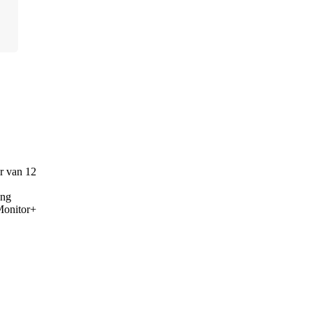
ur van 12
ing
Monitor+