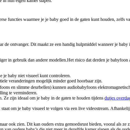
e in hun eigen kamer slapen.
erse functies waarmee je je baby goed in de gaten kunt houden, zelfs v
 de ontvanger. Dit maakt ze een handig hulpmiddel wanneer je baby in e
 in gebruik dan andere modellen.Het risico dat derden je babyfoon afl
je baby niet visueel kunt controleren.
ele veranderingen mogelijk minder goed hoorbaar zijn.
telefoons en slimme deurbellen) kunnen audiobabyfoons elektromagnetisc
lling te verminderen.
Ze zijn ideaal om je baby in de gaten te houden tijdens 
dutjes overda
in staat om je baby visueel te volgen via een live videostream. Afhanke
 maar ook zien. Dit kan ouders extra gemoedsrust bieden, vooral als ze
n van oudere baby’s die niet meer in dezelfde kamer slapen als de oude