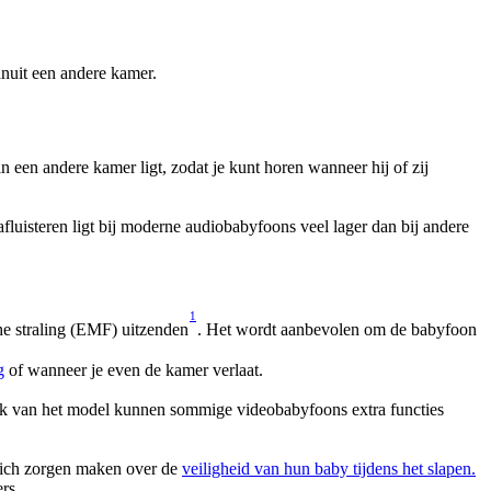
anuit een andere kamer.
en andere kamer ligt, zodat je kunt horen wanneer hij of zij 
uisteren ligt bij moderne audiobabyfoons veel lager dan bij andere 
1
he straling (EMF) uitzenden
. Het wordt aanbevolen om de babyfoon 
g
 of wanneer je even de kamer verlaat.
lijk van het model kunnen sommige videobabyfoons extra functies 
 zich zorgen maken over de 
veiligheid van hun baby tijdens het slapen.
rs.