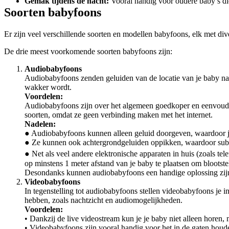
Gemak tijdens de nacht:
 Vooral handig voor oudere baby’s di
Soorten babyfoons
Er zijn veel verschillende soorten en modellen babyfoons, elk met div
De drie meest voorkomende soorten babyfoons zijn:
Audiobabyfoons
Audiobabyfoons zenden geluiden van de locatie van je baby naar
wakker wordt.
Voordelen:
Audiobabyfoons zijn over het algemeen goedkoper en eenvoudiger
soorten, omdat ze geen verbinding maken met het internet.
Nadelen:
● Audiobabyfoons kunnen alleen geluid doorgeven, waardoor je 
● Ze kunnen ook achtergrondgeluiden oppikken, waardoor subti
● Net als veel andere elektronische apparaten in huis (zoals 
op minstens 1 meter afstand van je baby te plaatsen om blootste
Desondanks kunnen audiobabyfoons een handige oplossing zijn. 
Videobabyfoons
In tegenstelling tot audiobabyfoons stellen videobabyfoons je 
hebben, zoals nachtzicht en audiomogelijkheden.
Voordelen:
• Dankzij de live videostream kun je je baby niet alleen horen,
• Videobabyfoons zijn vooral handig voor het in de gaten houde