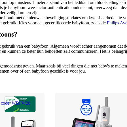
yfoon op minstens 1 meter afstand van het ledikant om blootstelling aa
ls je babyfoon twee-factor-authenticatie ondersteunt, overweeg dan dez
er veilig kunnen zijn.
date houdt met de nieuwste beveiligingsupdates om kwetsbaarheden te v
t gebruikt.Kies voor een gecertificeerde babyfoon, zoals de 
Philips Av
foons?
 het gebruik van een babyfoon. Algemeen wordt echter aangenomen dat d
ger en kunnen ze beter hun behoeften zelf communiceren. Het is belangrij
emoedsrust geven. Maar zoals bij veel dingen die met baby's te maken h
nemen over of een babyfoon geschikt is voor jou.
et code: WBFW26