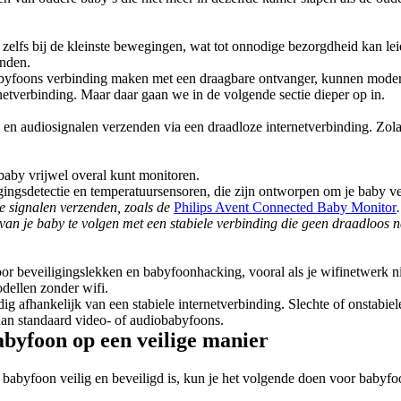
zelfs bij de kleinste bewegingen, wat tot onnodige bezorgdheid kan lei
enden.
byfoons verbinding maken met een draagbare ontvanger, kunnen moderner
netverbinding. Maar daar gaan we in de volgende sectie dieper op in.
en audiosignalen verzenden via een draadloze internetverbinding. Zolan
 baby vrijwel overal kunt monitoren.
ngsdetectie en temperatuursensoren, die zijn ontworpen om je baby veili
 signalen verzenden, zoals de 
Philips Avent Connected Baby Monitor
n je baby te volgen met een stabiele verbinding die geen draadloos netw
 voor beveiligingslekken en babyfoonhacking, vooral als je wifinetwerk 
dellen zonder wifi.
ig afhankelijk van een stabiele internetverbinding. Slechte of onstabiel
dan standaard video- of audiobabyfoons.
abyfoon op een veilige manier
e babyfoon veilig en beveiligd is, kun je het volgende doen voor babyfo