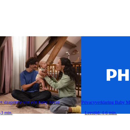
et slaapritme van een baby Avent
Privacyverklaring Baby M
-3 min.
Leestijd: 4-6 min.