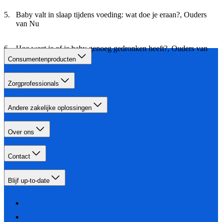
Baby valt in slaap tijdens voeding: wat doe je eraan?, Ouders
van Nu
Hoe weet je of je baby genoeg gedronken heeft?, Ouders van
Nu
Consumentenproducten
Zorgprofessionals
Andere zakelijke oplossingen
Over ons
Contact
Blijf up-to-date