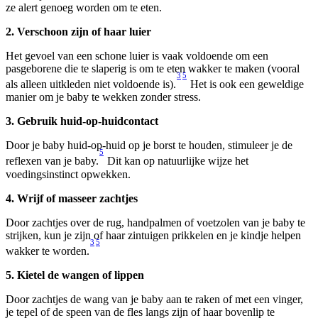
ze alert genoeg worden om te eten.
2. Verschoon zijn of haar luier
Het gevoel van een schone luier is vaak voldoende om een 
pasgeborene die te slaperig is om te eten wakker te maken (vooral 
3
5
als alleen uitkleden niet voldoende is).
 Het is ook een geweldige 
manier om je baby te wekken zonder stress.
3. Gebruik huid-op-huidcontact
Door je baby huid-op-huid op je borst te houden, stimuleer je de 
5
reflexen van je baby.
 Dit kan op natuurlijke wijze het 
voedingsinstinct opwekken.
4. Wrijf of masseer zachtjes
Door zachtjes over de rug, handpalmen of voetzolen van je baby te 
strijken, kun je zijn of haar zintuigen prikkelen en je kindje helpen 
3
5
wakker te worden.
5. Kietel de wangen of lippen
Door zachtjes de wang van je baby aan te raken of met een vinger, 
je tepel of de speen van de fles langs zijn of haar bovenlip te 