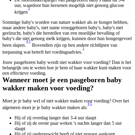
uur, waardoor hun hersenen mogelijk niet genoeg glucose 
3
krijgen
Sommige baby's worden van nature wakker als ze honger hebben, 
maar andere baby's, met name vroeggeboren baby's, baby's met 
geelzucht, baby's die herstellen van een moeilijke bevalling of 
baby's die niet genoeg melk krijgen, kunnen door hun hongergevoel 
4
5
heen slapen.
 Bovendien zijn op hen andere richtlijnen van 
1
toepassing wat betreft het voedingsadvies.
Jouw pasgeboren baby wordt niet wakker voor voeding? Dan is het 
belangrijk om te weten hoe je hem of haar wakker kunt maken voor 
een effectieve voeding.
Wanneer moet je een pasgeboren baby 
wakker maken voor voeding?
Moet je je baby wel of niet wakker maken voor voeding? Over het 
4
5
algemeen moet je je baby wakker maken als:
Hij of zij overdag langer dan 3-4 uur slaapt 
Hij of zij de eerste paar weken 's nachts langer dan 5 uur 
slaapt 
Hij of zij ondergewicht heeft of niet genoeg aankomt 