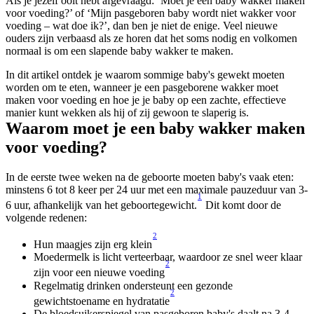
Als je jezelf ooit hebt afgevraagd: ‘Moet je een baby wakker maken 
voor voeding?’ of ‘Mijn pasgeboren baby wordt niet wakker voor 
voeding – wat doe ik?’, dan ben je niet de enige. Veel nieuwe 
ouders zijn verbaasd als ze horen dat het soms nodig en volkomen 
normaal is om een slapende baby wakker te maken.
In dit artikel ontdek je waarom sommige baby's gewekt moeten 
worden om te eten, wanneer je een pasgeborene wakker moet 
maken voor voeding en hoe je je baby op een zachte, effectieve 
manier kunt wekken als hij of zij gewoon te slaperig is.
Waarom moet je een baby wakker maken 
voor voeding?
In de eerste twee weken na de geboorte moeten baby's vaak eten: 
minstens 6 tot 8 keer per 24 uur met een maximale pauzeduur van 3-
1
6 uur, afhankelijk van het geboortegewicht.
 Dit komt door de 
volgende redenen:
2
Hun maagjes zijn erg klein
Moedermelk is licht verteerbaar, waardoor ze snel weer klaar 
2
zijn voor een nieuwe voeding
Regelmatig drinken ondersteunt een gezonde 
2
gewichtstoename en hydratatie
De bloedsuikerspiegel van pasgeboren baby's daalt na 3-4 