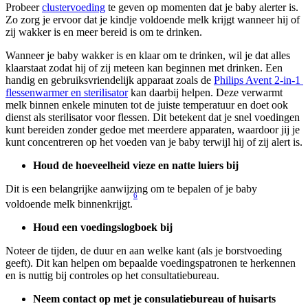
Probeer 
clustervoeding
 te geven op momenten dat je baby alerter is. 
Zo zorg je ervoor dat je kindje voldoende melk krijgt wanneer hij of 
zij wakker is en meer bereid is om te drinken.
Wanneer je baby wakker is en klaar om te drinken, wil je dat alles 
klaarstaat zodat hij of zij meteen kan beginnen met drinken. Een 
handig en gebruiksvriendelijk apparaat zoals de 
Philips Avent 2-in-1 
flessenwarmer en sterilisator
 kan daarbij helpen. Deze verwarmt 
melk binnen enkele minuten tot de juiste temperatuur en doet ook 
dienst als sterilisator voor flessen. Dit betekent dat je snel voedingen 
kunt bereiden zonder gedoe met meerdere apparaten, waardoor jij je 
kunt concentreren op het voeden van je baby terwijl hij of zij alert is.
Houd de hoeveelheid vieze en natte luiers bij
Dit is een belangrijke aanwijzing om te bepalen of je baby 
6
voldoende melk binnenkrijgt.
Houd een voedingslogboek bij
Noteer de tijden, de duur en aan welke kant (als je borstvoeding 
geeft). Dit kan helpen om bepaalde voedingspatronen te herkennen 
en is nuttig bij controles op het consultatiebureau.
Neem contact op met je consulatiebureau of huisarts