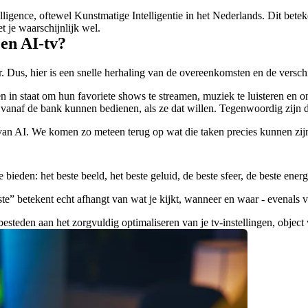
intelligence, oftewel Kunstmatige Intelligentie in het Nederlands. Dit b
t je waarschijnlijk wel.
een AI-tv?
r. Dus, hier is een snelle herhaling van de overeenkomsten en de verschi
n in staat om hun favoriete shows te streamen, muziek te luisteren en 
vanaf de bank kunnen bedienen, als ze dat willen. Tegenwoordig zijn de
an AI. We komen zo meteen terug op wat die taken precies kunnen zij
e bieden: het beste beeld, het beste geluid, de beste sfeer, de beste energi
te” betekent echt afhangt van wat je kijkt, wanneer en waar - evenals 
besteden aan het zorgvuldig optimaliseren van je tv-instellingen, object