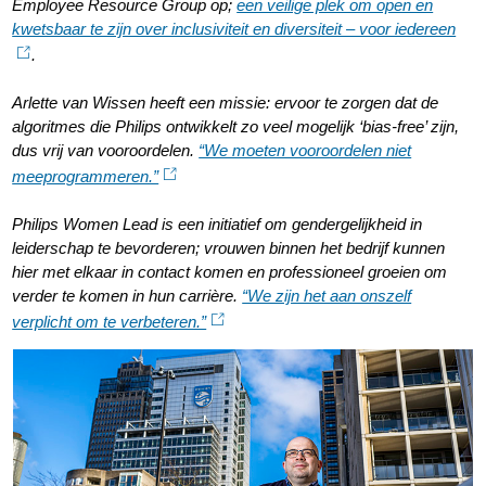
Employee Resource Group op;
een veilige plek om open en
kwetsbaar te zijn over inclusiviteit en diversiteit – voor iedereen
.
Arlette van Wissen heeft een missie: ervoor te zorgen dat de
algoritmes die Philips ontwikkelt zo veel mogelijk ‘bias-free’ zijn,
dus vrij van vooroordelen.
“We moeten vooroordelen niet
meeprogrammeren.”
Philips Women Lead is een initiatief om gendergelijkheid in
leiderschap te bevorderen; vrouwen binnen het bedrijf kunnen
hier met elkaar in contact komen en professioneel groeien om
verder te komen in hun carrière.
“We zijn het aan onszelf
verplicht om te verbeteren.”