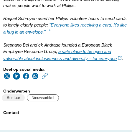
makes people want to work at Philips.
Raquel Schroyen used her Philips volunteer hours to send cards
to lonely elderly people:
"Everyone likes receiving a card. It's like
a hug in an envelope."
Stephano Bel and ck Andrade founded a European Black
Employee Resource Group;
a safe place to be open and
vulnerable about inclusiveness and diversity – for everyone
.
Deel op social media
https://www.philips.n
w/about/news/archi
Onderwerpen
als-
Bestuur
Nieuwsartikel
vluchteling-
aan-
Contact
de-