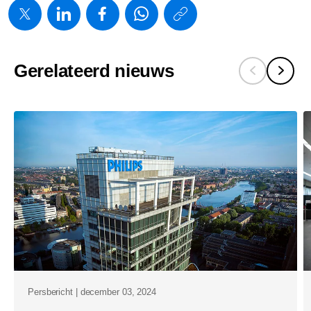
https://www.
w/about/ne
onderhande
Gerelateerd nieuws
philips-
aantrekkelij
arbeidsvoo
voor-
alle-
medewerke
in-
een-
toekomstbe
organisatie
Persbericht | december 03, 2024