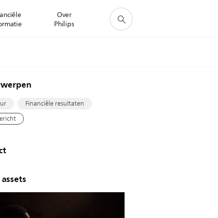
anciële
Over
ormatie
Philips
rwerpen
ur
Financiële resultaten
ericht
ct
 assets