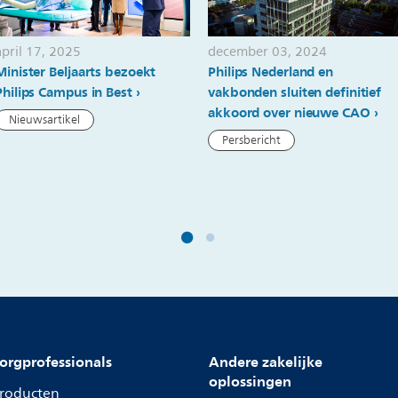
april 17, 2025
december 03, 2024
Minister Beljaarts bezoekt
Philips Nederland en
Philips Campus in Best
vakbonden sluiten definitief
akkoord over nieuwe CAO
Nieuwsartikel
Persbericht
orgprofessionals
Andere zakelijke
oplossingen
roducten