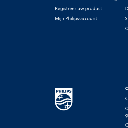
Registreer uw product
D
Mijn Philips-account
S
O
C
C
O
g
C