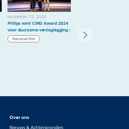
november 12, 2024
juli 25, 2024
Philips wint CSRD Award 2024
Roy Jakobs in het FD: ‘We
voor duurzame verslaglegging
komen nu in een fase waa
we weer bezig kunnen zij
Nieuwsartikel
de vraag hoe Philips kan
bijdragen aan de zorg’
Nieuwsartikel
Over ons
Nieuws & Achtergronden