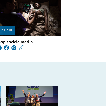
3.41 MB
 op sociale media
https://www.philips.nl/
w/about/news/archive
philips-
publiceert-
jaarverslag-
2018.html