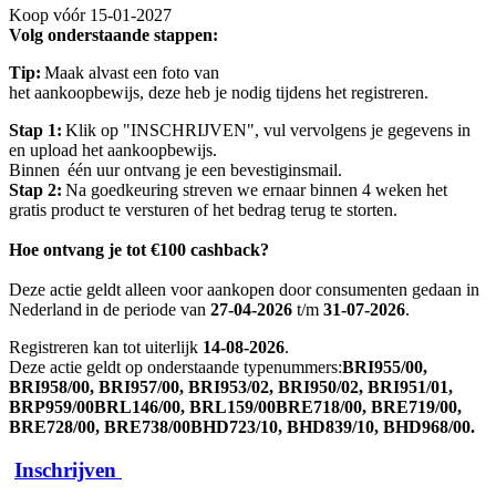
Koop vóór 15-01-2027
Volg onderstaande stappen:
Tip:
 Maak alvast een foto van 
het aankoopbewijs, deze heb je nodig tijdens het registreren. 
Stap 1:
 Klik op "INSCHRIJVEN", vul vervolgens je gegevens in 
en upload het aankoopbewijs. 
Binnen  één uur ontvang je een bevestiginsmail. 
Stap 2: 
Na goedkeuring streven we ernaar binnen 4 weken het 
gratis product te versturen of het bedrag terug te storten. 
Hoe ontvang je tot €100 cashback?
Deze actie geldt alleen voor aankopen door consumenten gedaan in 
Nederland in de periode van 
27-04-2026
 t/m 
31-07-2026
. 
Registreren kan tot uiterlijk 
14-08-2026
. 
Deze actie geldt op onderstaande typenummers:
BRI955/00, 
BRI958/00, BRI957/00, BRI953/02, BRI950/02, BRI951/01, 
BRP959/00BRL146/00, BRL159/00BRE718/00, BRE719/00, 
BRE728/00, BRE738/00BHD723/10, BHD839/10, BHD968/00.