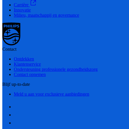
Carrière
Innovatie
Milieu, maatschappij en governance
Contact
Ontdekken
Klantenservice
Ondersteuning professionele gezondheidszorg
Contact opnemen
Blijf up-to-date
Meld u aan voor exclusieve aanbiedingen