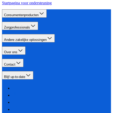
Startpagina voor ondersteuning
Consumentenproducten
Zorgprofessionals
Andere zakelijke oplossingen
Over ons
Contact
Blijf up-to-date