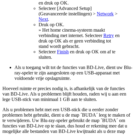
en druk op OK.
Selecteer [Advanced Setup]
(Geavanceerde instellingen) >
Network
>
Next
.
Druk op OK.
» Het home cinema-systeem maakt
verbinding met internet. Selecteer
Retry
en
druk op OK als er geen verbinding tot
stand wordt gebracht.
Selecteer
Finish
en druk op OK om af te
sluiten.
Als u toegang wilt tot de functies van BD-Live, dient uw Blu-
ray-speler te zijn aangesloten op een USB-apparaat met
voldoende vrije opslagruimte.
Hoeveel ruimte er precies nodig is, is afhankelijk van de functies
van BD-Live. Als u problemen blijft houden, raden wij u aan een
lege USB-stick van minimaal 1 GB aan te sluiten.
Als u problemen hebt met een USB-stick die u eerder zonder
problemen hebt gebruikt, dient u de map ´BUDA´ leeg te maken of
te verwijderen. Uw Blu-ray-speler gebruikt de map ´BUDA´ om
functies van BD-Live op te slaan, dus houd er rekening mee dat u
mogelijke alle bestanden van BD-Live kwijtraakt als u deze map