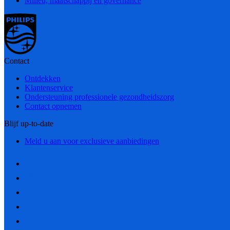
Milieu, maatschappij en governance
Contact
Ontdekken
Klantenservice
Ondersteuning professionele gezondheidszorg
Contact opnemen
Blijf up-to-date
Meld u aan voor exclusieve aanbiedingen