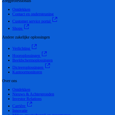
Zorgprofessionals
Ontdekken
Contact en ondersteuning
Customer service portal
Shops
Andere zakelijke oplossingen
Verlichting
Hooroplossingen
Beeldschermoplossingen
Dicteeroplossingen
Kantoormonitoren
Over ons
Ontdekken
Nieuws & Achtergronden
Investor Relations
Carrière
Innovatie