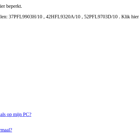
er beperkt.
len:
37PFL9903H/10
,
42HFL9320A/10
,
52PFL9703D/10
.
Klik hie
 als op mijn PC?
ormaal?