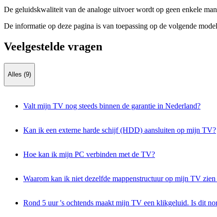
De geluidskwaliteit van de analoge uitvoer wordt op geen enkele mani
De informatie op deze pagina is van toepassing op de volgende model
Veelgestelde vragen
Alles (9)
Valt mijn TV nog steeds binnen de garantie in Nederland?
Kan ik een externe harde schijf (HDD) aansluiten op mijn TV?
Hoe kan ik mijn PC verbinden met de TV?
Waarom kan ik niet dezelfde mappenstructuur op mijn TV zien
Rond 5 uur 's ochtends maakt mijn TV een klikgeluid. Is dit n