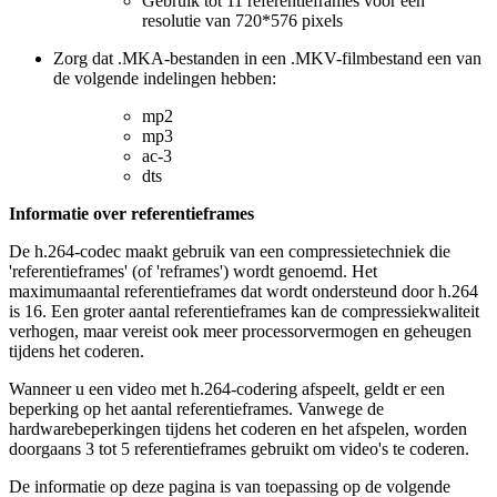
Gebruik tot 11 referentieframes voor een
resolutie van 720*576 pixels
Zorg dat .MKA-bestanden in een .MKV-filmbestand een van
de volgende indelingen hebben:
mp2
mp3
ac-3
dts
Informatie over referentieframes
De h.264-codec maakt gebruik van een compressietechniek die
'referentieframes' (of 'reframes') wordt genoemd. Het
maximumaantal referentieframes dat wordt ondersteund door h.264
is 16. Een groter aantal referentieframes kan de compressiekwaliteit
verhogen, maar vereist ook meer processorvermogen en geheugen
tijdens het coderen.
Wanneer u een video met h.264-codering afspeelt, geldt er een
beperking op het aantal referentieframes. Vanwege de
hardwarebeperkingen tijdens het coderen en het afspelen, worden
doorgaans 3 tot 5 referentieframes gebruikt om video's te coderen.
De informatie op deze pagina is van toepassing op de volgende