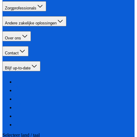
Zorgprofessionals
Andere zakelijke oplossingen
Over ons
Contact
Blijf up-to-date
Selecteer land / taal