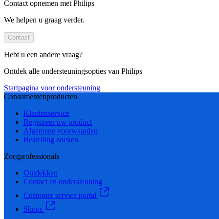
Contact opnemen met Philips
We helpen u graag verder.
Contact
Hebt u een andere vraag?
Ontdek alle ondersteuningsopties van Philips
Startpagina voor ondersteuning
Consumentenproducten
Klantenservice
Registreer uw product
Algemene voorwaarden
Bestelling zoeken
Zorgprofessionals
Ontdekken
Contact en ondersteuning
Customer service portal
Shops