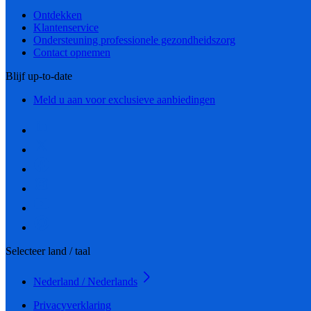
Ontdekken
Klantenservice
Ondersteuning professionele gezondheidszorg
Contact opnemen
Blijf up-to-date
Meld u aan voor exclusieve aanbiedingen
Selecteer land / taal
Nederland / Nederlands
Privacyverklaring