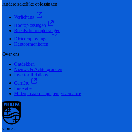
Andere zakelijke oplossingen
Verlichting
Hooroplossingen
Beeldschermoplossingen
Dicteeroplossingen
Kantoormonitoren
Over ons
Ontdekken
Nieuws & Achtergronden
Investor Relations
Carrière
Innovatie
Milieu, maatschappij en governance
Contact