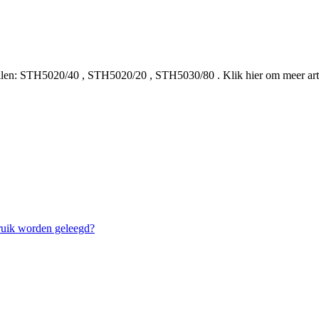
len:
STH5020/40
,
STH5020/20
,
STH5030/80
.
Klik hier om meer ar
bruik worden geleegd?