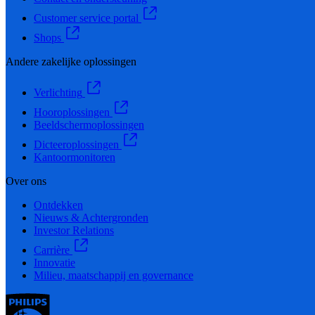
Customer service portal
Shops
Andere zakelijke oplossingen
Verlichting
Hooroplossingen
Beeldschermoplossingen
Dicteeroplossingen
Kantoormonitoren
Over ons
Ontdekken
Nieuws & Achtergronden
Investor Relations
Carrière
Innovatie
Milieu, maatschappij en governance