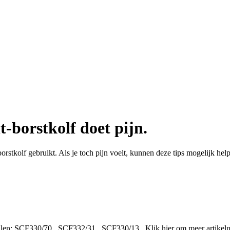
-borstkolf doet pijn.
borstkolf gebruikt. Als je toch pijn voelt, kunnen deze tips mogelijk hel
len:
SCF330/70
,
SCF332/31
,
SCF330/13
.
Klik hier om meer artikel