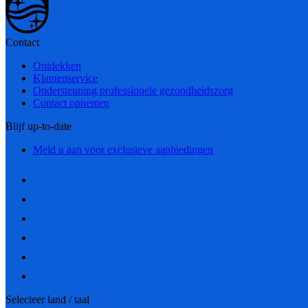
Contact
Ontdekken
Klantenservice
Ondersteuning professionele gezondheidszorg
Contact opnemen
Blijf up-to-date
Meld u aan voor exclusieve aanbiedingen
Selecteer land / taal