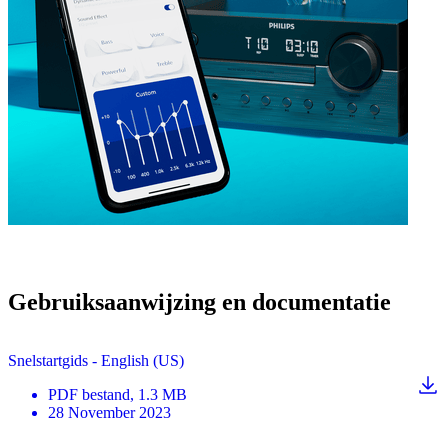
Gebruiksaanwijzing en documentatie
Snelstartgids - English (US)
PDF
bestand
, 1.3 MB
28 November 2023