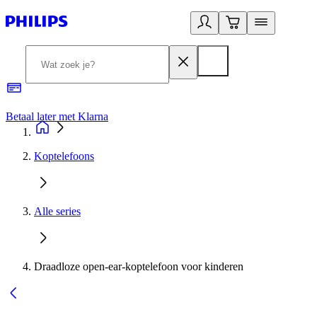
Betaal later met Klarna
R
Koptelefoons
Alle series
Draadloze open-ear-koptelefoon voor kinderen