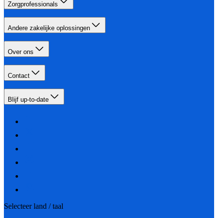
Zorgprofessionals
Andere zakelijke oplossingen
Over ons
Contact
Blijf up-to-date
Selecteer land / taal