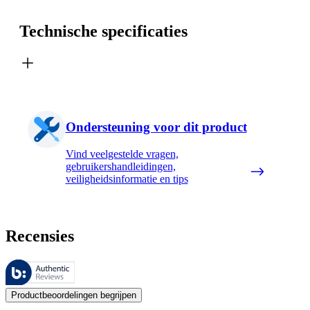
Technische specificaties
Ondersteuning voor dit product
Vind veelgestelde vragen,
gebruikershandleidingen,
veiligheidsinformatie en tips
Recensies
Deze beoordelingen worden beheerd door Bazaarvoice en voldoen aan h
De mening van onze klanten is nuttig voor iedereen, of het nu een re
Productbeoordelingen begrijpen