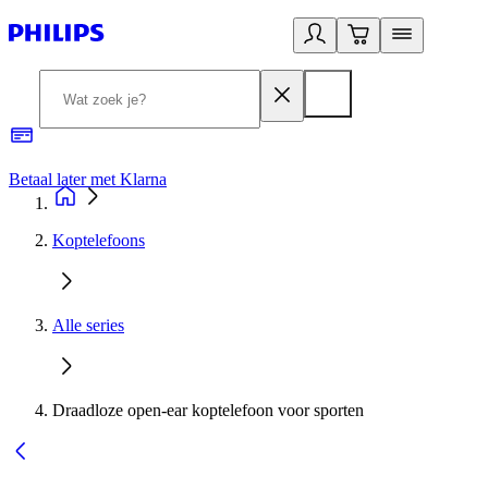
Betaal later met Klarna
R
Koptelefoons
Alle series
Draadloze open-ear koptelefoon voor sporten