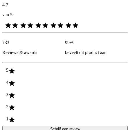
4.7
van 5
733
99
%
Reviews & awards
beveelt dit product aan
5
4
3
2
1
Schrijf een review