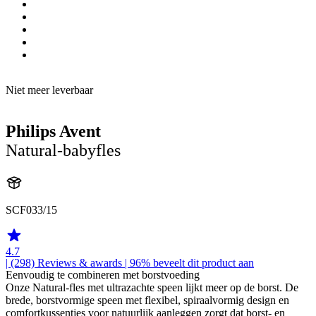
Niet meer leverbaar
Philips Avent
Natural-babyfles
SCF033/15
4.7
| (298)
Reviews & awards
| 96% beveelt dit product aan
Eenvoudig te combineren met borstvoeding
Onze Natural-fles met ultrazachte speen lijkt meer op de borst. De
brede, borstvormige speen met flexibel, spiraalvormig design en
comfortkussentjes voor natuurlijk aanleggen zorgt dat borst- en