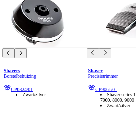
Shavers
Shaver
Borstelbehuizing
Precisietrimmer
CP0324/01
CP9061/01
Zwart/zilver
Shaver series 
7000, 8000, 9000
Zwart/zilver