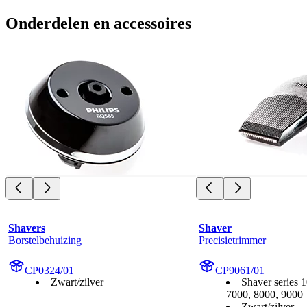
Onderdelen en accessoires
Shavers
Shaver
Borstelbehuizing
Precisietrimmer
CP0324/01
CP9061/01
Zwart/zilver
Shaver series 
7000, 8000, 9000
Zwart/zilver