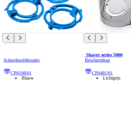
 Shaver series 5000
Scheerhoofdhouder
Beschermkap
CP0198/01
CP0481/01
Blauw
Lichtgrijs