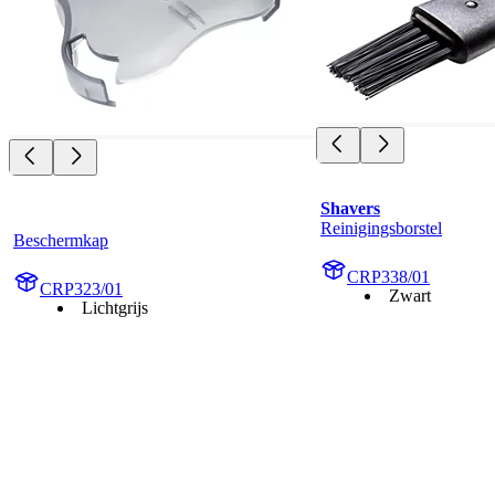
Shavers
Reinigingsborstel
Beschermkap
CRP338/01
CRP323/01
Zwart
Lichtgrijs