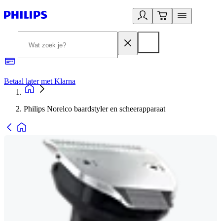
Betaal later met Klarna
R
Philips Norelco baardstyler en scheerapparaat