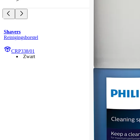
Shavers
Reinigingsborstel
CRP338/01
Zwart