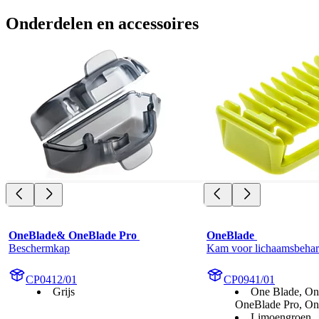
Onderdelen en accessoires
OneBlade& OneBlade Pro 
OneBlade 
Beschermkap
Kam voor lichaamsbeha
CP0412/01
CP0941/01
Grijs
One Blade, On
OneBlade Pro, On
Limoengroen