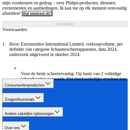
mijn voorkeuren en gedrag – over Philips-producten, diensten,
evenementen en aanbiedingen. Ik kan me op elk moment eenvoudig
afmelden!
Wat betekent dit?
Verzenden
Voorwaarden
Bron: Euromonitor International Limited, verkoopvolume, per
definitie van categorie lichaamsscheerapparaten, data 2024,
onderzoek uitgevoerd in oktober 2024.
Voor de beste scheerervaring. Op basis van 2 volledige
scheerbeurten per week. Het daadwerkelijke resultaat kan
variëren.
Consumentenproducten
Zorgprofessionals
Andere zakelijke oplossingen
Over ons