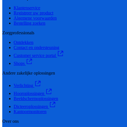
Klantenservice
Registreer uw product
Algemene voorwaarden
Bestelling zoeken
Zorgprofessionals
Ontdekken
Contact en ondersteuning
Customer service portal
Shops
Andere zakelijke oplossingen
Verlichting
Hooroplossingen
Beeldschermoplossingen
Dicteeroplossingen
Kantoormonitoren
Over ons