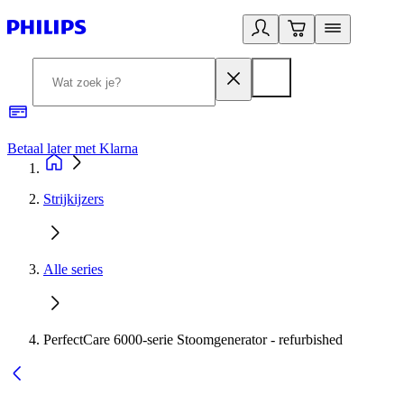
Betaal later met Klarna
R
Strijkijzers
Alle series
PerfectCare 6000-serie Stoomgenerator - refurbished