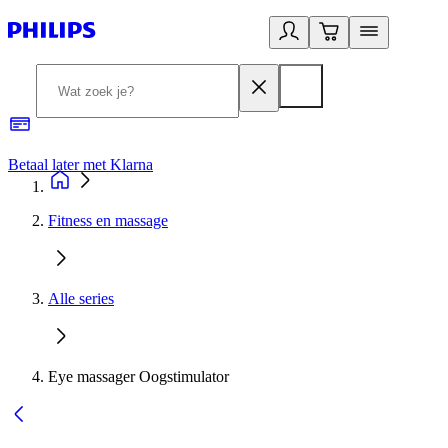
Betaal later met Klarna
R
Fitness en massage
Alle series
Eye massager Oogstimulator