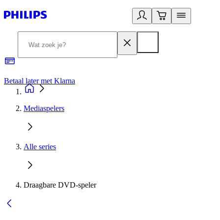
Betaal later met Klarna
R
Mediaspelers
Alle series
Draagbare DVD-speler