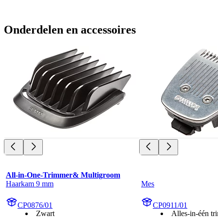
Onderdelen en accessoires
All-in-One-Trimmer& Multigroom
Haarkam 9 mm
Mes
CP0876/01
CP0911/01
Zwart
Alles-in-één tr