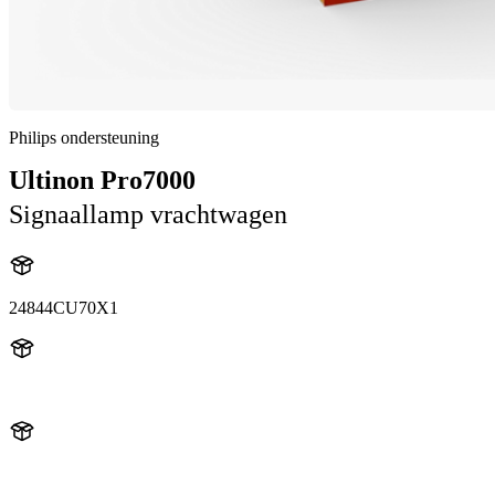
Philips ondersteuning
Ultinon Pro7000
Signaallamp vrachtwagen
24844CU70X1
24844CU70X1
LUM24844CU70X1