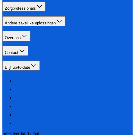
Zorgprofessionals
Andere zakelijke oplossingen
Over ons
Contact
Blijf up-to-date
Selecteer land / taal