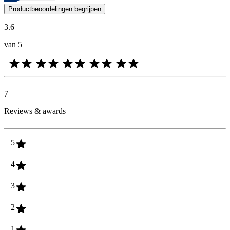
De mening van onze klanten is nuttig voor iedereen, of het nu een re
Productbeoordelingen begrijpen
3.6
van 5
7
Reviews & awards
5
4
3
2
1