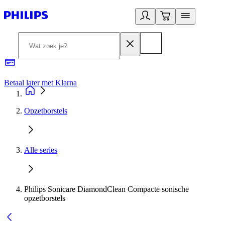
Betaal later met Klarna
R
Opzetborstels
Alle series
Philips Sonicare DiamondClean Compacte sonische
opzetborstels