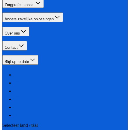
Zorgprofessionals
Andere zakelijke oplossingen
Over ons
Contact
Blijf up-to-date
Selecteer land / taal