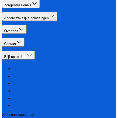
Zorgprofessionals
Andere zakelijke oplossingen
Over ons
Contact
Blijf up-to-date
Selecteer land / taal