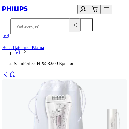
Betaal later met Klarna
R
SatinPerfect HP6582/00 Epilator