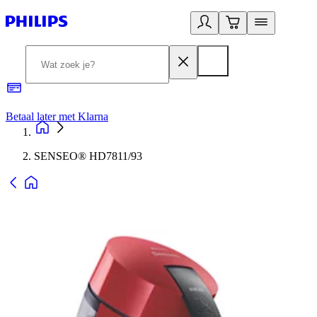
Betaal later met Klarna
R
SENSEO® HD7811/93