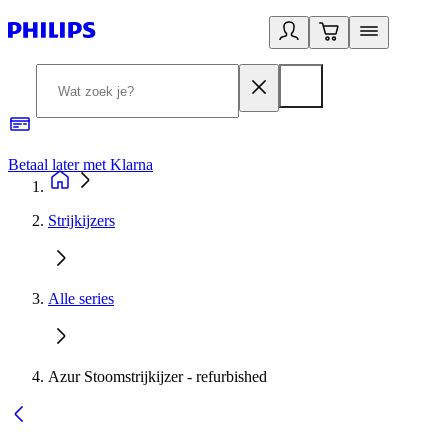
Betaal later met Klarna
R
Strijkijzers
Alle series
Azur Stoomstrijkijzer - refurbished