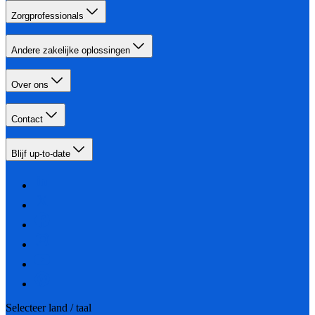
Zorgprofessionals
Andere zakelijke oplossingen
Over ons
Contact
Blijf up-to-date
Selecteer land / taal