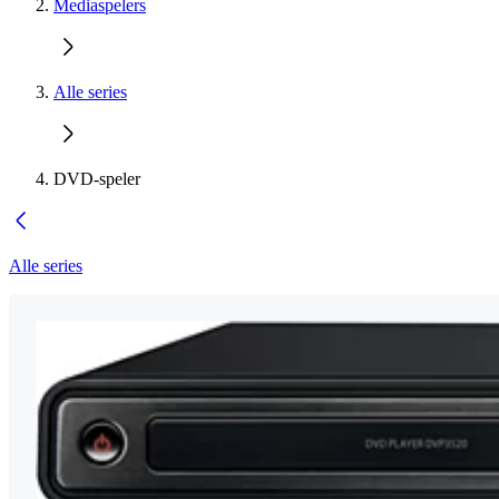
Mediaspelers
Alle series
DVD-speler
Alle series