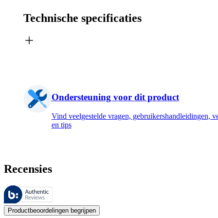
Technische specificaties
Ondersteuning voor dit product
Vind veelgestelde vragen, gebruikershandleidingen, ve
en tips
Recensies
Deze beoordelingen worden beheerd door Bazaarvoice en voldoen aan h
De mening van onze klanten is nuttig voor iedereen, of het nu een re
Productbeoordelingen begrijpen