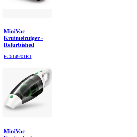
MiniVac
Kruimelzuiger -
Refurbished
FC6149/01R1
MiniVac