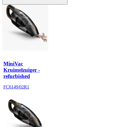
MiniVac
Kruimelzuiger -
refurbished
FC6149/02R1