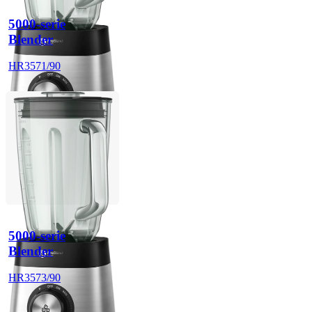
5000-serie
Blender
HR3571/90
5000-serie
Blender
HR3573/90