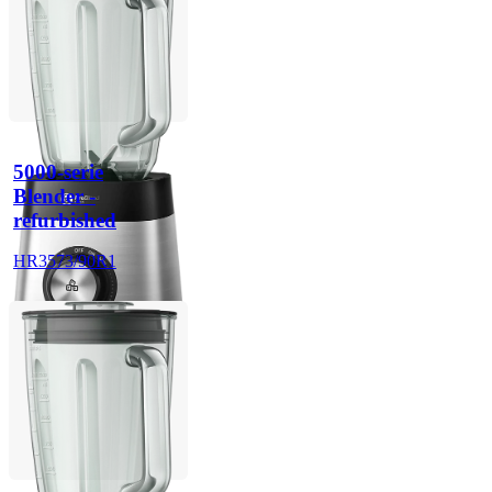
5000-serie
Blender -
refurbished
HR3573/90R1