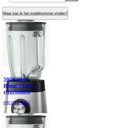
Waar kan ik het modelnummer vinden?
5000-serie
Blenderkern -
refurbished
HR3571/90R1