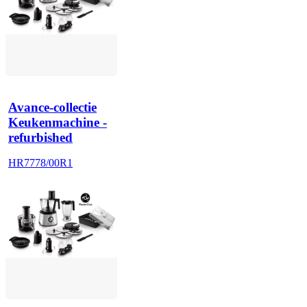
Avance-collectie
Keukenmachine -
refurbished
HR7778/00R1