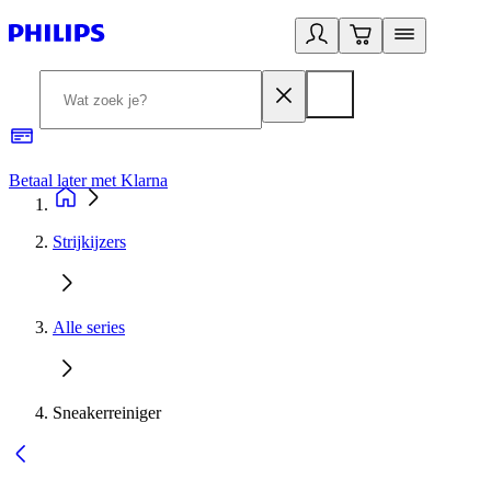
Betaal later met Klarna
R
Strijkijzers
Alle series
Sneakerreiniger